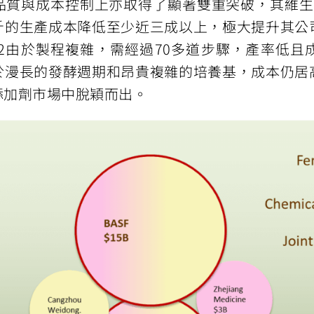
與成本控制上亦取得了顯著雙重突破，其維生素B1
斤的生產成本降低至少近三成以上，極大提升其公
12由於製程複雜，需經過70多道步驟，產率低且
於漫長的發酵週期和昂貴複雜的培養基，成本仍居
添加劑市場中脫穎而出。