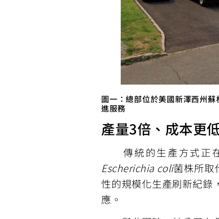
圖一：總部位於美國新澤西州蘇格蘭平
進服務
產量3倍、成本更
傳統的生產方式正在被其獨
Escherichia coli
菌株所取代
性的規模化生產刷新紀錄
應。