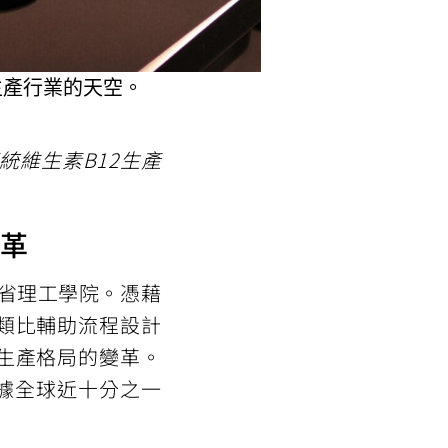
生產行業的天空。
維生素B12生產
變革
源自麻省理工學院。憑藉
類比輔助流程設計
生產格局的變革。
據全球近十分之一