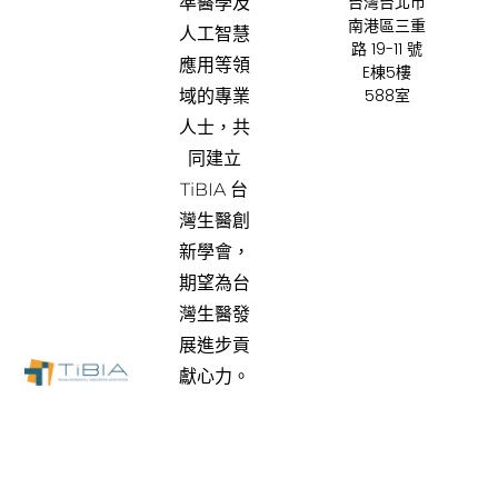
台灣台北市
準醫學及
南港區三重
人工智慧
路 19-11 號
應用等領
E棟5樓
588室
域的專業
人士，共
同建立
TiBIA 台
灣生醫創
新學會，
期望為台
灣生醫發
展進步貢
獻心力。
關於我們