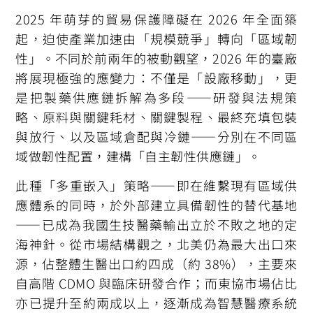
2025 年萌芽的貿易保護障礙在 2026 年全面築
起，迫使產業加速由「規模競爭」轉向「區域韌
性」。不同於前兩年的被動觀望，2026 年的臺廠
將展現極強的應變力：不僅是「設廠移動」，更
是把製藥供應鏈拆解為多段——研發與法規策
略、原料與關鍵耗材、關鍵製程、最終充填包裝
與放行、以及區域倉配與冷鏈——分別在不同區
域做韌性配置，建構「自主韌性供應鏈」。
此種「多重嵌入」策略——即在維繫現有區域供
應體系的同時，於外部建立具備韌性的替代基地
——已成為我國生技醫藥輸出立於不敗之地的定
海神針。從市場結構觀之，北美仍為最大出口來
源，佔整體生醫出口約四成（約 38%），主要來
自高階 CDMO 與臨床研發合作；而東協市場佔比
亦已提升至約兩成以上，逐漸成為智慧醫療系統