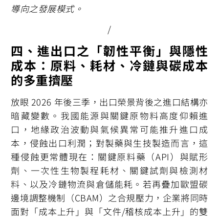
導向之發展模式。
/
四、進出口之「韌性平衡」與隱性
成本：原料、耗材、冷鏈與碳成本
的多重擠壓
放眼 2026 年後三季，出口榮景背後之進口結構亦
暗藏變數。我國能源與關鍵原物料高度仰賴進
口，地緣政治波動與氣候異常可能推升進口成
本，侵蝕出口利潤；對製藥與生技製造而言，這
種侵蝕更常體現在：關鍵原料藥（API）與賦形
劑、一次性生物製程耗材、關鍵試劑與檢測材
料、以及冷鏈物流與倉儲能耗。若再疊加歐盟碳
邊境調整機制（CBAM）之合規壓力，企業將同時
面對「成本上升」與「文件/稽核成本上升」的雙