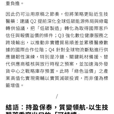
重負擔。
因此仍可沿用原稿之節奏，但將策略更貼近生技
醫藥：建議 Q2 提前深化全球低碳能源佈局與綠電
轉供協議，把「低碳製造」轉化為取得國際客戶
信任與報價溢價的條件；Q3 強化數位健康服務之
跨境輸出，以推動非實體貿易順差並累積醫療數
據的國際合作位階；Q4 針對全球物流斷點進行供
應鏈韌性演練，特別是冷鏈、關鍵耗材備援、替
代供應商稽核與放行時程之預案，並加速海外發
貨中心之戰略庫存預置。此時「綠色溢價」之產
業高值化實現需輔以實質減碳投資，而非僅為標
籤增值。
/
結
語：
持盈保泰，質變領航-以生技