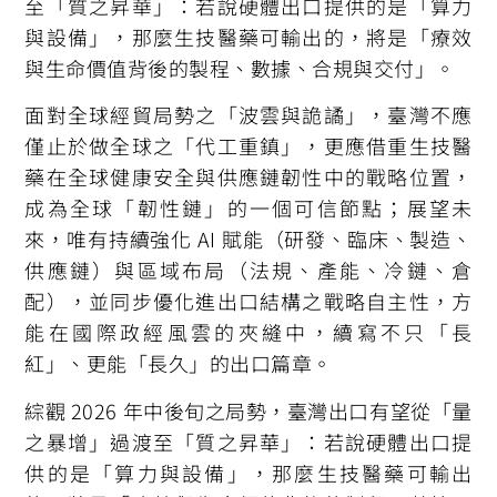
至「質之昇華」：若說硬體出口提供的是「算力
與設備」，那麼生技醫藥可輸出的，將是「療效
與生命價值背後的製程、數據、合規與交付」。
面對全球經貿局勢之「波雲與詭譎」，臺灣不應
僅止於做全球之「代工重鎮」，更應借重生技醫
藥在全球健康安全與供應鏈韌性中的戰略位置，
成為全球「韌性鏈」的一個可信節點；展望未
來，唯有持續強化 AI 賦能（研發、臨床、製造、
供應鏈）與區域布局（法規、產能、冷鏈、倉
配），並同步優化進出口結構之戰略自主性，方
能在國際政經風雲的夾縫中，續寫不只「長
紅」、更能「長久」的出口篇章。
綜觀 2026 年中後旬之局勢，臺灣出口有望從「量
之暴增」過渡至「質之昇華」：若說硬體出口提
供的是「算力與設備」，那麼生技醫藥可輸出