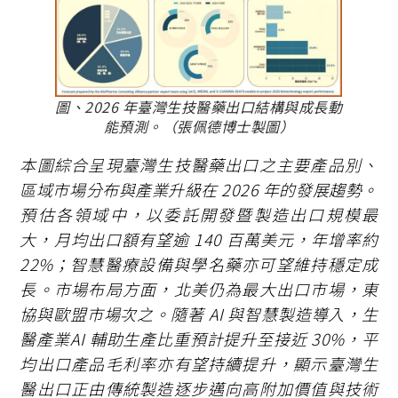
圖、2026 年臺灣生技醫藥出口結構與成長動
能預測。（張佩德博士製圖）
本圖綜合呈現臺灣生技醫藥出口之主要產品別、
區域市場分布與產業升級在 2026 年的發展趨勢。
預估各領域中，以委託開發暨製造出口規模最
大，月均出口額有望逾 140 百萬美元，年增率約
22%；智慧醫療設備與學名藥亦可望維持穩定成
長。市場布局方面，北美仍為最大出口市場，東
協與歐盟市場次之。隨著 AI 與智慧製造導入，生
醫產業AI 輔助生產比重預計提升至接近 30%，平
均出口產品毛利率亦有望持續提升，顯示臺灣生
醫出口正由傳統製造逐步邁向高附加價值與技術