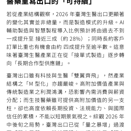
醫藥重寫出口的「可持續」
若從產業結構觀察，2026 年臺灣生醫出口更顯著
的變化其實並非總量，而是製造模式的升級。AI
輔助製造與智慧製程導入比例預計將由過去不到
一成提升至 接近三成（約 28%）；同時長約客戶
訂單比重也有機會由約 四成提升至逾半數。這意
味著臺灣生醫產業正在從「接單式製造」逐步轉
向「長期合作型供應鏈」。
臺灣出口雖有科技與生醫「雙翼齊飛」，然產業
結構之「M 型化」亦趨嚴峻。高附加價值產業與
傳統製造業之利潤鴻溝，恐影響內需消費與薪資
分配；而生技醫藥雖可提供高附加價值的另一支
柱，卻也高度依賴長期投資、法規能力、與國際
信任的累積，不能以短期景氣視之。綜觀 2026 年
中後旬之局勢，臺灣出口已從「量之暴增」過渡