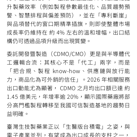
升製藥效率（例如製程參數最佳化、品質趨勢預
警、智慧排程與偏差預防），並在「專利斷崖」
與品項替代的窗口期精準插旗，則即使整體市場
成長率仍維持在 約 4% 左右的溫和增幅，出口結
構仍可透過品項升級而出現質變。
委託開發暨製造（CDMO/CMO）更是與半導體代
工邏輯合流：其核心不是「代工」兩字，而是
「把合規、製程 know-how、供應鏈與放行能
力，商品化為可外銷的信任」。2026 年相關服務
出口動能尤為顯著， CDMO 之月均出口額已達 約
1.45 億美元，年增率逾 20%，顯示國際藥廠將部
分高門檻製程轉移至我國可信製造基地的趨勢日
益明確。
臺灣生技製藥業正以「生醫版台積電」之姿，與
電子產業並列，有望成為出口成長的支柱之一，