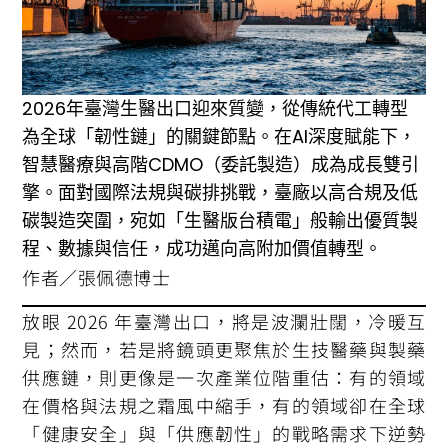
2026年臺灣生醫出口迎來質變，從傳統代工轉型
為全球「韌性鏈」的關鍵節點。在AI深度賦能下，
智慧醫療與高階CDMO（委託製造）成為成長雙引
擎。面對國際法規與碳排挑戰，臺廠以高合規及低
碳製造突圍，宛如「生醫版台積電」般輸出優質製
程、數據與信任，成功邁向高附加價值轉型。
作者／張佩德博士
放眼 2026 年臺灣出口，將是波瀾壯闊，冷暖互
見；然而，若是將鏡頭更聚焦於生技醫藥與製藥
供應鏈，則更像是一次產業位階重估：有的領域
在價格與法規之霜風中縮手，有的領域卻在全球
「健康安全」與「供應韌性」的戰略需求下逆勢