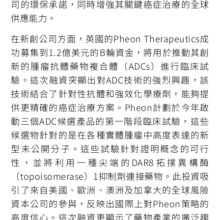
司的環保承諾，同時增強其關鍵癌症治療的全球
供應能力。
在新創公司方面，英國的Pheon Therapeutics成
功募集到1.2億美元的B輪資金，將用於推動其創
新的腫瘤抗體藥物複合體（ADCs）進行臨床試
驗。這次融資突顯出對ADC技術的強烈興趣，該
技術結合了針對性抗體和強效化學療劑，能夠提
供更精確的癌症治療方案。Pheon計劃於今年啟
動三個ADC候選產品的第一階段臨床試驗，這些
候選物針對的是在各種實體腫瘤中高度表達的新
型未公開分子。這些試驗針對證明概念的可行
性，並將利用一種尖端的DAR8拓撲異構酶
（topoisomerase）1抑制劑連接藥物。此投資吸
引了來自美國、歐洲、澳洲及加拿大的全球風險
資本公司的參與，反映出國際上對Pheon策略的
高度信心。這次融資更顯示了藥物產業的廣泛趨