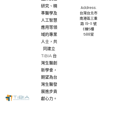
研究、精
Address:
台灣台北市
準醫學及
南港區三重
人工智慧
路 19-11 號
應用等領
E棟5樓
588室
域的專業
人士，共
同建立
TiBIA 台
灣生醫創
新學會，
期望為台
灣生醫發
展進步貢
獻心力。
關於我們