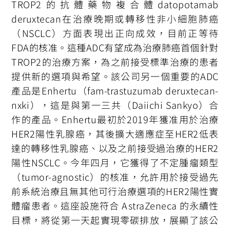
TROP2的抗體藥物複合體datopotamab
deruxtecan在治療晚期或轉移性非小細胞肺癌
（NSCLC）方面表現出正向成效，目前正等待
FDA的核准。這種ADC有望成為治療肺癌首個針對
TROP2的治療方案，為之前接受標準治療的患者
提供新的選項與希望。該公司另一個重要的ADC
產品是Enhertu（fam-trastuzumab deruxtecan-
nxki），這是與第一三共（Daiichi Sankyo）合
作的產品。Enhertu最初於2019年獲准用於治療
HER2陽性乳腺癌，其後擴大適應症至HER2低表
達的轉移性乳腺癌、以及之前接受過治療的HER2
陽性NSCLC。今年四月，它獲得了不定腫瘤類型
（tumor-agnostic）的核准，允許用於接受過先
前系統治療且無其他可行治療選項的HER2陽性實
體瘤患者。這座設施符合 AstraZeneca 的永續性
目標，將從第一天起實現零碳排放，展顯了該公