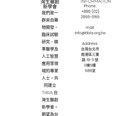
INFORMATION
灣生醫創
Phone:
新學會
+886 (02)
我們是一
2655-0155
群來自藥
物開發、
mail:
info@tibia.org.tw
臨床試驗
研究、精
Address:
台灣台北市
準醫學及
南港區三重
人工智慧
路 19-11 號
應用等領
E棟5樓
588室
域的專業
人士，共
同建立
TiBIA 台
灣生醫創
新學會，
期望為台