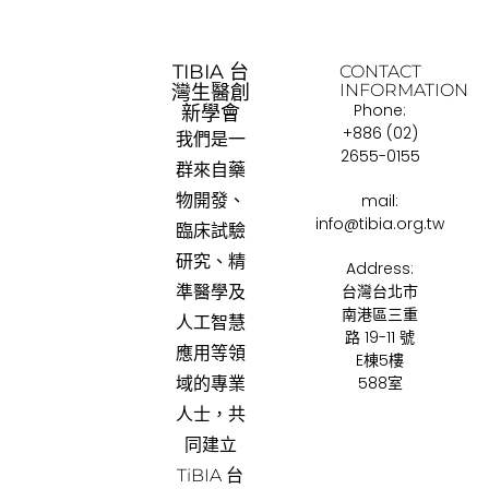
TIBIA 台
CONTACT
INFORMATION
灣生醫創
Phone:
新學會
+886 (02)
我們是一
2655-0155
群來自藥
物開發、
mail:
info@tibia.org.tw
臨床試驗
研究、精
Address:
台灣台北市
準醫學及
南港區三重
人工智慧
路 19-11 號
應用等領
E棟5樓
588室
域的專業
人士，共
同建立
TiBIA 台